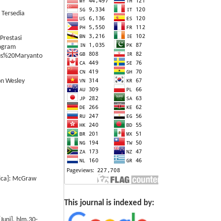
 Tersedia
Prestasi
rogram
esius%20Maryanto
on Wesley
rica]: McGraw
This journal is indexed by:
uni], hlm.30-