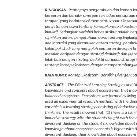
RINGKASAN
:
Pentingnya pengetahuan dan konsep-kon
berperan dan berpikir divergen terhadap penciptaan 
tempat, yang berinteraksi membentuk suatu kesatuan
pengetahuan siswa tentang konsep-konsep ekosistem. V
induktif. Sedangkan variabel bebas atribut adalah be
signifikan antara pengetahuan siswa tentang lingkunga
ada interaksi yang ditemukan antara strategi pembel
kelompok studi yang mengolah pemikiran divergen tin
masalah daripada dengan strategi deduktif; dan (4) 
lebih baik dengan strategi deduktif daripada strategi
tentang konsep ekosistem dengan mempertimbangka
KATA KUNCI:
Konsep Ekosistem; Berpikir Divergen; Str
ABSTRACT
: “The Effects of Learning Strategies and
knowledge and concepts about ecosystems, that is appl
balanced ecosystem. Ecosystems are formed by living 
used an experimental research method, with the depe
variable is a learning strategy consisting of deductiv
thinkings. The results showed that:
(1) there is a sig
inductive strategy with the students taught with the d
divergent thinking on the student’s knowledge about e
knowledge about ecosystem concepts is higher with the
divergent thinking, their knowledge about ecosystem c