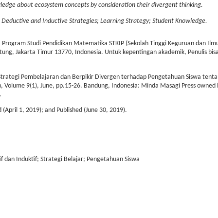
owledge about ecosystem concepts by consideration their divergent thinking.
 Deductive and Inductive Strategies; Learning Strategy; Student Knowledge.
Program Studi Pendidikan Matematika STKIP (Sekolah Tinggi Keguruan dan Ilmu
ung, Jakarta Timur 13770, Indonesia. Untuk kepentingan akademik, Penulis bis
Strategi Pembelajaran dan Berpikir Divergen terhadap Pengetahuan Siswa tent
n
, Volume 9(1), June, pp.15-26. Bandung, Indonesia: Minda Masagi Press owned
.
(April 1, 2019); and Published (June 30, 2019).
f dan Induktif; Strategi Belajar; Pengetahuan Siswa