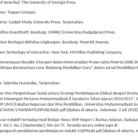
f Amerika]: The University of Georgia Press.
okyo: Toppan Compan.
arta: Gadjah Mada University Press, Terjemahan.
litian Kuantitatif. Bandung: UNPAD [Universitas Padjadjaran] Press.
alam Berbagai Aktivitas Lingkungan. Bandung: Penerbit Nuansa.
 New Technology of Instruction. New York: McMillan Publishing Company.
 “Kemampuan Berpikir Divergen dalam Keterampilan Proses Sains Peserta Didik S
tinjau Berdasarkan Latar Belakang Pendidikan Guru” dalam Jurnal Pendidikan Bi
arta: Salemba Humanika, Terjemahan.
jar Ilmu Pengetahuan Sosial antara Strategi Pembelajaran Diskusi dengan Strate
olah Menengah Pertama Muhammadiyah 8 Surakarta Tahun Ajaran 2014/2015”. Sk
FKIP UMS [Fakultas Keguruan dan Ilmu Pendidikan, Universitas Muhammadiyah Su
.id/34436/1/NASKAH%20PUBLIKASI.pdf [diakses di Jakarta, Indonesia: 3 Juli 2018]
ran Induktif terhadap Hasil Belajar Siswa SMP Negeri 1 Rantau Selatan, Kabup
Vol.5, No.2 [September], hlm.64-75. Tersedia secara online juga di:
pengaruh-pendekatan-pembelajaran-indukti-23d99edd.pdf [diakses di Jakarta, I