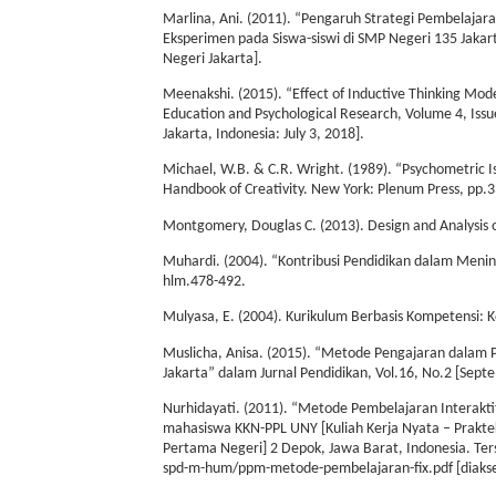
Marlina, Ani. (2011). “Pengaruh Strategi Pembelajar
Eksperimen pada Siswa-siswi di SMP Negeri 135 Jakart
Negeri Jakarta].
Meenakshi. (2015). “Effect of Inductive Thinking Model 
Education and Psychological Research, Volume 4, Issue 
Jakarta, Indonesia: July 3, 2018].
Michael, W.B. & C.R. Wright. (1989). “Psychometric Iss
Handbook of Creativity. New York: Plenum Press, pp.3
Montgomery, Douglas C. (2013). Design and Analysis o
Muhardi. (2004). “Kontribusi Pendidikan dalam Mening
hlm.478-492.
Mulyasa, E. (2004). Kurikulum Berbasis Kompetensi: 
Muslicha, Anisa. (2015). “Metode Pengajaran dalam P
Jakarta” dalam Jurnal Pendidikan, Vol.16, No.2 [Sept
Nurhidayati. (2011). “Metode Pembelajaran Interak
mahasiswa KKN-PPL UNY [Kuliah Kerja Nyata – Prakt
Pertama Negeri] 2 Depok, Jawa Barat, Indonesia. Tersed
spd-m-hum/ppm-metode-pembelajaran-fix.pdf [diakses d