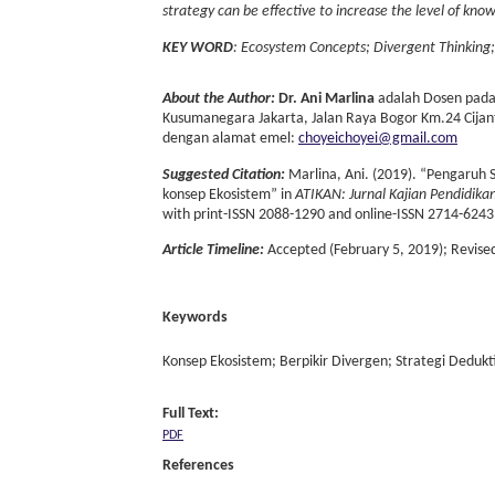
strategy can be effective to increase the level of kn
KEY WORD
: Ecosystem Concepts; Divergent Thinking;
About the Author:
Dr. Ani Marlina
adalah Dosen pada 
Kusumanegara Jakarta, Jalan Raya Bogor Km.24 Cijant
dengan alamat emel:
choyeichoyei@gmail.com
Suggested Citation:
Marlina, Ani. (2019). “Pengaruh 
konsep Ekosistem” in
ATIKAN: Jurnal Kajian Pendidika
with print-ISSN 2088-1290 and online-ISSN 2714-6243
Article Timeline:
Accepted (February 5, 2019); Revised 
Keywords
Konsep Ekosistem; Berpikir Divergen; Strategi Dedukti
Full Text:
PDF
References