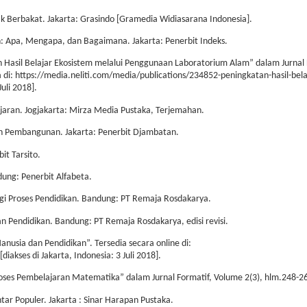
ak Berbakat. Jakarta: Grasindo [Gramedia Widiasarana Indonesia].
n: Apa, Mengapa, dan Bagaimana. Jakarta: Penerbit Indeks.
an Hasil Belajar Ekosistem melalui Penggunaan Laboratorium Alam” dalam Jurnal 
a di: https://media.neliti.com/media/publications/234852-peningkatan-hasil-bela
uli 2018].
ajaran. Jogjakarta: Mirza Media Pustaka, Terjemahan.
an Pembangunan. Jakarta: Penerbit Djambatan.
it Tarsito.
dung: Penerbit Alfabeta.
ogi Proses Pendidikan. Bandung: PT Remaja Rosdakarya.
n Pendidikan. Bandung: PT Remaja Rosdakarya, edisi revisi.
usia dan Pendidikan”. Tersedia secara online di:
akses di Jakarta, Indonesia: 3 Juli 2018].
Proses Pembelajaran Matematika” dalam Jurnal Formatif, Volume 2(3), hlm.248-2
ntar Populer. Jakarta : Sinar Harapan Pustaka.