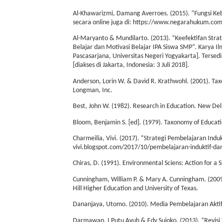
Al-Khawarizmi, Damang Averroes. (2015). “Fungsi Ke
secara online juga di: https://www.negarahukum.com/h
Al-Maryanto & Mundilarto. (2013). “Keefektifan Strat
Belajar dan Motivasi Belajar IPA Siswa SMP”. Karya I
Pascasarjana, Universitas Negeri Yogyakarta]. Tersedia
[diakses di Jakarta, Indonesia: 3 Juli 2018].
Anderson, Lorin W. & David R. Krathwohl. (2001). Tax
Longman, Inc.
Best, John W. (1982). Research in Education. New Delhi
Bloom, Benjamin S. [ed]. (1979). Taxonomy of Educat
Charmeilia, Vivi. (2017). “Strategi Pembelajaran Induk
vivi.blogspot.com/2017/10/pembelajaran-induktif-dan-
Chiras, D. (1991). Environmental Sciens: Action for 
Cunningham, William P. & Mary A. Cunningham. (2009)
Hill Higher Education and University of Texas.
Dananjaya, Utomo. (2010). Media Pembelajaran Aktif
Darmawan, I Putu Ayub & Edy Sujoko. (2013). “Revisi