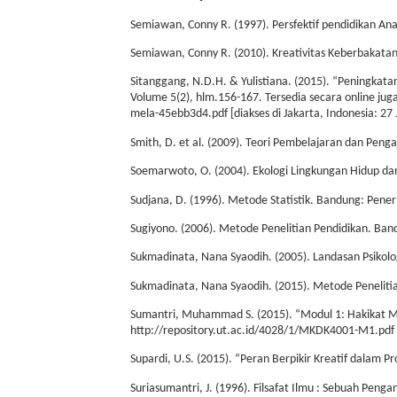
Semiawan, Conny R. (1997). Persfektif pendidikan An
Semiawan, Conny R. (2010). Kreativitas Keberbakata
Sitanggang, N.D.H. & Yulistiana. (2015). “Peningkat
Volume 5(2), hlm.156-167. Tersedia secara online jug
mela-45ebb3d4.pdf [diakses di Jakarta, Indonesia: 27 J
Smith, D. et al. (2009). Teori Pembelajaran dan Peng
Soemarwoto, O. (2004). Ekologi Lingkungan Hidup d
Sudjana, D. (1996). Metode Statistik. Bandung: Penerb
Sugiyono. (2006). Metode Penelitian Pendidikan. Ban
Sukmadinata, Nana Syaodih. (2005). Landasan Psikol
Sukmadinata, Nana Syaodih. (2015). Metode Penelitia
Sumantri, Muhammad S. (2015). “Modul 1: Hakikat Man
http://repository.ut.ac.id/4028/1/MKDK4001-M1.pdf [di
Supardi, U.S. (2015). “Peran Berpikir Kreatif dalam 
Suriasumantri, J. (1996). Filsafat Ilmu : Sebuah Penga