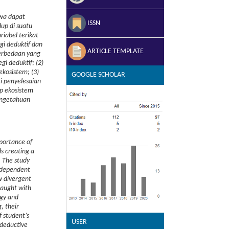
swa dapat
ISSN
up di suatu
iabel terikat
gi deduktif dan
ARTICLE TEMPLATE
perbedaan yang
i deduktif; (2)
kosistem; (3)
GOOGLE SCHOLAR
i penyelesaian
ep ekosistem
pengetahuan
portance of
s creating a
. The study
independent
ow divergent
taught with
egy and
, their
f student’s
USER
 deductive