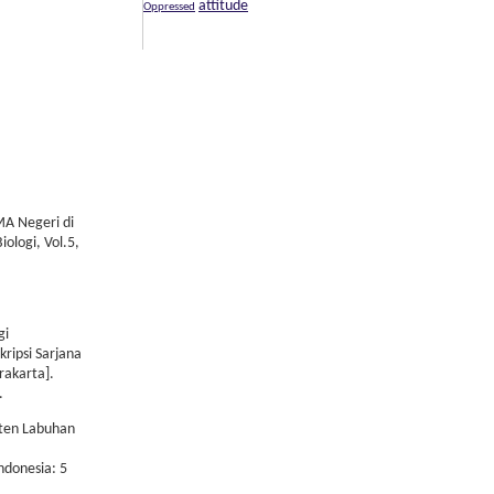
attitude
Oppressed
MA Negeri di
ologi, Vol.5,
gi
ripsi Sarjana
rakarta].
.
aten Labuhan
ndonesia: 5