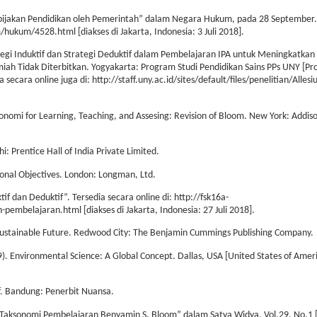
bijakan Pendidikan oleh Pemerintah” dalam Negara Hukum, pada 28 September.
ukum/4528.html [diakses di Jakarta, Indonesia: 3 Juli 2018].
egi Induktif dan Strategi Deduktif dalam Pembelajaran IPA untuk Meningkatkan 
lmiah Tidak Diterbitkan. Yogyakarta: Program Studi Pendidikan Sains PPs UNY [P
 secara online juga di: http://staff.uny.ac.id/sites/default/files/penelitian/All
onomi for Learning, Teaching, and Assesing: Revision of Bloom. New York: Addis
: Prentice Hall of India Private Limited.
ional Objectives. London: Longman, Ltd.
tif dan Deduktif”. Tersedia secara online di: http://fsk16a-
pembelajaran.html [diakses di Jakarta, Indonesia: 27 Juli 2018].
a Sustainable Future. Redwood City: The Benjamin Cummings Publishing Company.
. Environmental Science: A Global Concept. Dallas, USA [United States of Ame
. Bandung: Penerbit Nuansa.
 Taksonomi Pembelajaran Benyamin S. Bloom” dalam Satya Widya, Vol.29, No.1 [J