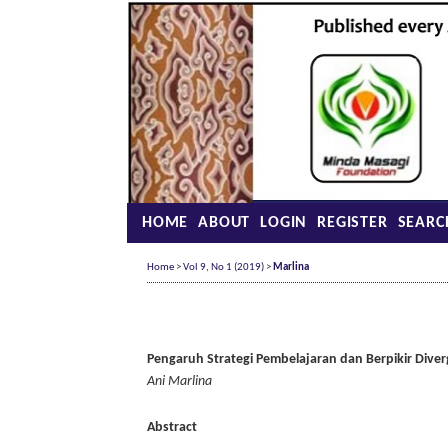
HOME
ABOUT
LOGIN
REGISTER
SEARC
Home
>
Vol 9, No 1 (2019)
>
Marlina
Pengaruh Strategi Pembelajaran dan Berpikir Div
Ani Marlina
Abstract