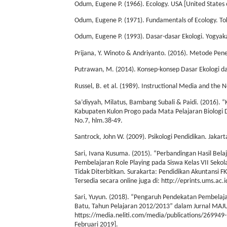
Odum, Eugene P. (1966). Ecology. USA [United States o
Odum, Eugene P. (1971). Fundamentals of Ecology. T
Odum, Eugene P. (1993). Dasar-dasar Ekologi. Yogyak
Prijana, Y. Winoto & Andriyanto. (2016). Metode Pene
Putrawan, M. (2014). Konsep-konsep Dasar Ekologi d
Russel, B. et al. (1989). Instructional Media and the
Sa’diyyah, Milatus, Bambang Subali & Paidi. (2016).
Kabupaten Kulon Progo pada Mata Pelajaran Biologi Di
No.7, hlm.38-49.
Santrock, John W. (2009). Psikologi Pendidikan. Jak
Sari, Ivana Kusuma. (2015). “Perbandingan Hasil Bela
Pembelajaran Role Playing pada Siswa Kelas VII Sek
Tidak Diterbitkan. Surakarta: Pendidikan Akuntansi 
Tersedia secara online juga di: http://eprints.ums.ac
Sari, Yuyun. (2018). “Pengaruh Pendekatan Pembelaja
Batu, Tahun Pelajaran 2012/2013” dalam Jurnal MAJU, 
https://media.neliti.com/media/publications/269949-
Februari 2019].