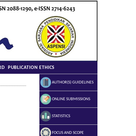
RD
PUBLICATION ETHICS
AUTHOR(S) GUIDELINES
ONLINE SUBMISSIONS
STATISTICS
FOCUS AND SCOPE