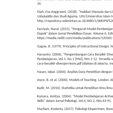
39.
Diah, Eva Anggraeni. (2018). “Hakikat Manusia dan Li
Ushuluddin dan Studi Agama, UIN [Universitas Islam Ne
http://repository.radenintan.ac.id/4680/1/SKRIPSI%20E
Fazriyah, Nurul. (2015). “Pengaruh Model Pembelajar
Depok” dalam Jurnal Pendidikan Dasar, Volume 6, Edisi
https://media.neliti.com/media/publications/120565-I
Gagne, R. (1979). Principles of Instructional Design. 
Haryanto. (2006). “Pengembangan Cara Berpikir Dive
Pembelajaran, Vol.1, No.1 [Mei], hlm.1-12. Tersedia
cara-berpiklr-divergen-konv.pdf [diakses di Jakarta, In
Hasan, Iqbal. (2004). Analisis Data Penelitian dengan 
Joyce, B. et al. (2000). Models of Teaching. London: A
Kadir, M. (2010). Statistika untuk Penelitian Ilmu-i
Kumara, Amitya. (2004). “Model Pembelajaran Active 
Skills” dalam Jurnal Psikologi, Vol.4, NO.2, hlm.63-91.
Marliani, Roslenty. (2017). Psikologi Eksperimen. Ban