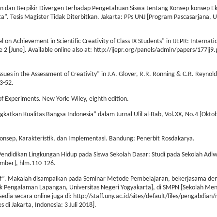
an dan Berpikir Divergen terhadap Pengetahuan Siswa tentang Konsep-konsep Ek
a”. Tesis Magister Tidak Diterbitkan. Jakarta: PPs UNJ [Program Pascasarjana, U
on Achievement in Scientific Creativity of Class IX Students” in IJEPR: Internatio
2 [June]. Available online also at: http://ijepr.org/panels/admin/papers/177ij9.
ues in the Assessment of Creativity” in J.A. Glover, R.R. Ronning & C.R. Reynold
3-52.
f Experiments. New York: Wiley, eighth edition.
katkan Kualitas Bangsa Indonesia” dalam Jurnal Ulil al-Bab, Vol.XX, No.4 [Okt
Konsep, Karakteristik, dan Implementasi. Bandung: Penerbit Rosdakarya.
endidikan Lingkungan Hidup pada Siswa Sekolah Dasar: Studi pada Sekolah Adiw
ember], hlm.110-126.
tif”. Makalah disampaikan pada Seminar Metode Pembelajaran, bekerjasama de
ek Pengalaman Lapangan, Universitas Negeri Yogyakarta], di SMPN [Sekolah Me
ia secara online juga di: http://staff.uny.ac.id/sites/default/files/pengabdian/
i Jakarta, Indonesia: 3 Juli 2018].