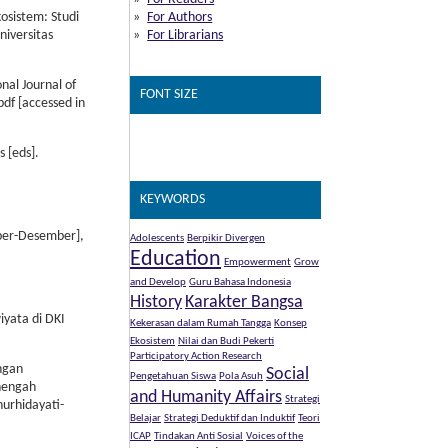
osistem: Studi
For Authors
niversitas
For Librarians
nal Journal of
FONT SIZE
pdf [accessed in
s [eds].
KEYWORDS
ober-Desember],
Adolescents
Berpikir Divergen
Education
Empowerment
Grow
and Develop
Guru Bahasa Indonesia
History
Karakter Bangsa
iyata di DKI
Kekerasan dalam Rumah Tangga
Konsep
Ekosistem
Nilai dan Budi Pekerti
Participatory Action Research
ngan
Social
Pengetahuan Siswa
Pola Asuh
nengah
and Humanity Affairs
Strategi
nurhidayati-
Belajar
Strategi Deduktif dan Induktif
Teori
ICAP
Tindakan Anti Sosial
Voices of the