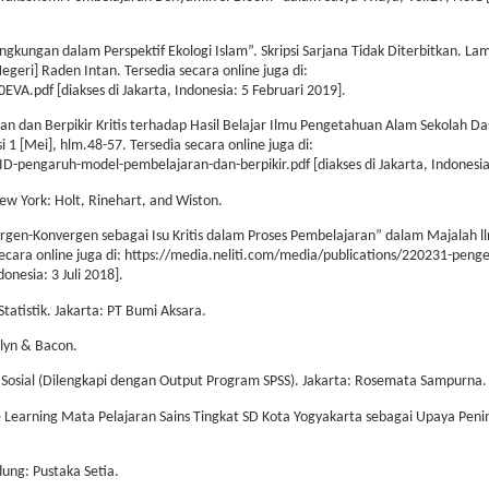
ngkungan dalam Perspektif Ekologi Islam”. Skripsi Sarjana Tidak Diterbitkan. La
geri] Raden Intan. Tersedia secara online juga di:
VA.pdf [diakses di Jakarta, Indonesia: 5 Februari 2019].
an dan Berpikir Kritis terhadap Hasil Belajar Ilmu Pengetahuan Alam Sekolah Da
 1 [Mei], hlm.48-57. Tersedia secara online juga di:
D-pengaruh-model-pembelajaran-dan-berpikir.pdf [diakses di Jakarta, Indonesia:
New York: Holt, Rinehart, and Wiston.
rgen-Konvergen sebagai Isu Kritis dalam Proses Pembelajaran” dalam Majalah l
 secara online juga di: https://media.neliti.com/media/publications/220231-pen
donesia: 3 Juli 2018].
Statistik. Jakarta: PT Bumi Aksara.
llyn & Bacon.
lmu Sosial (Dilengkapi dengan Output Program SPSS). Jakarta: Rosemata Sampurna.
Learning Mata Pelajaran Sains Tingkat SD Kota Yogyakarta sebagai Upaya Peni
dung: Pustaka Setia.