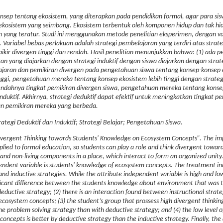
sep tentang ekosistem, yang diterapkan pada pendidikan formal, agar para si
ekosistem yang seimbang. Ekosistem terbentuk oleh komponen hidup dan tak hid
 yang teratur.
Studi ini menggunakan metode penelitian eksperimen, dengan var
ariabel bebas perlakuan adalah strategi pembelajaran yang terdiri atas strate
rpikir divergen tinggi dan rendah. Hasil penelitian menunjukkan bahwa: (1) ada 
n yang diajarkan dengan strategi induktif dengan siswa diajarkan dengan strateg
ajaran dan pemikiran divergen pada pengetahuan siswa tentang konsep-konsep e
ggi, pengetahuan mereka tentang konsep ekosistem lebih tinggi dengan strateg
rendahnya tingkat pemikiran divergen siswa, pengetahuan mereka tentang kons
 induktif. Akhirnya, strategi deduktif dapat efektif untuk meningkatkan tingkat 
n pemikiran mereka yang berbeda.
ategi Deduktif dan Induktif; Strategi Belajar; Pengetahuan Siswa.
 Divergent Thinking towards Students' Knowledge on Ecosystem Concepts”. The im
ied to formal education, so students can play a role and think divergent toward
and non-living components in a place, which interact to form an organized unity
ndent variable is students' knowledge of ecosystem concepts. The treatment 
e and inductive strategies. While the attribute independent variable is high and l
nificant difference between the students knowledge about environment that was 
eductive strategy; (2) there is an interaction found between instructional strat
cosystem concepts; (3) the student’s group that prossess high divergent thinking
 problem solving strategy than with deductive strategy; and (4) the low level o
oncepts is better by deductive strategy than the inductive strategy. Finally, the