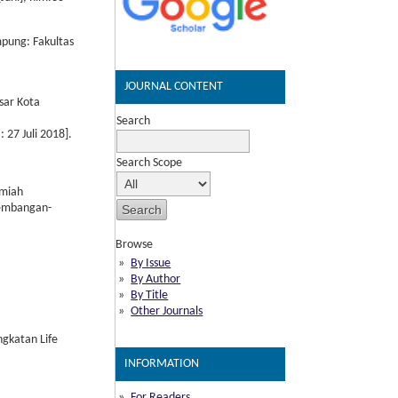
mpung: Fakultas
JOURNAL CONTENT
sar Kota
Search
 27 Juli 2018].
Search Scope
lmiah
gembangan-
Browse
By Issue
By Author
By Title
Other Journals
ngkatan Life
INFORMATION
For Readers